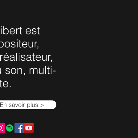
bert est
ositeur,
réalisateur,
 son, multi-
te.
En savoir plus >