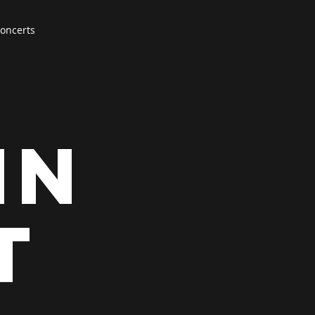
oncerts
in
t